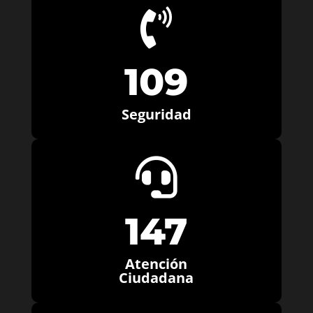

109
Seguridad

147
Atención
Ciudadana