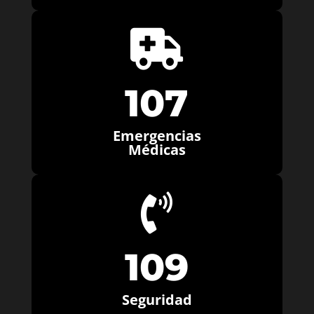

107
Emergencias
Médicas

109
Seguridad