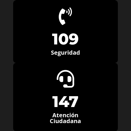

109
Seguridad

147
Atención
Ciudadana