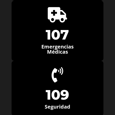

107
Emergencias
Médicas

109
Seguridad