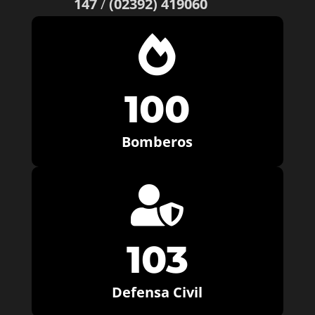
147
/
(02392) 419060

100
Bomberos

103
Defensa Civil