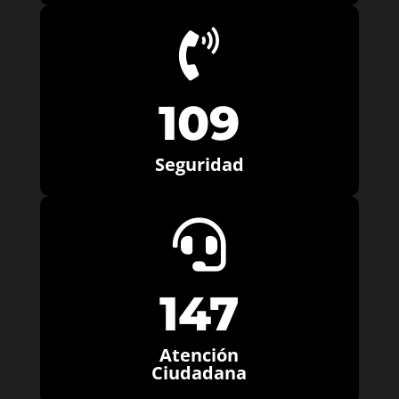

109
Seguridad

147
Atención
Ciudadana