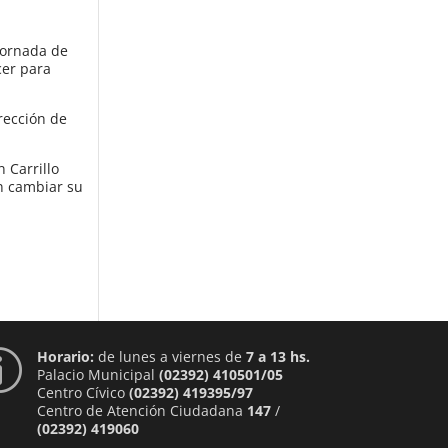
jornada de
cer para
irección de
 Carrillo
n cambiar su
Horario:
de lunes a viernes de
7 a 13 hs.
p
Palacio Municipal
(02392) 410501/05
Centro Cívico
(02392) 419395/97
Centro de Atención Ciudadana
147
/
(02392) 419060