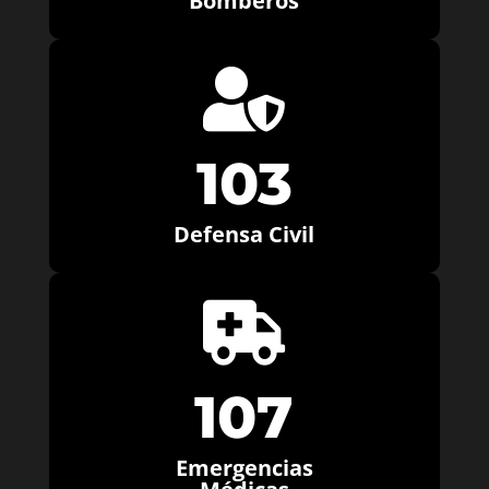
Bomberos

103
Defensa Civil

107
Emergencias