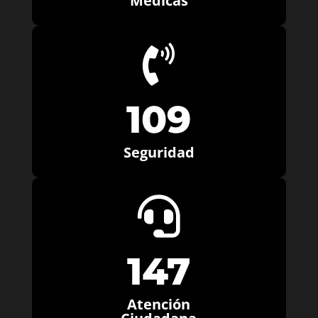
Médicas

109
Seguridad

147
Atención