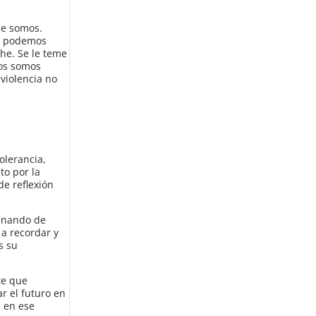
ue somos.
os podemos
che. Se le teme
ros somos
 violencia no
olerancia,
to por la
de reflexión
lenando de
a recordar y
s su
te que
r el futuro en
 en ese