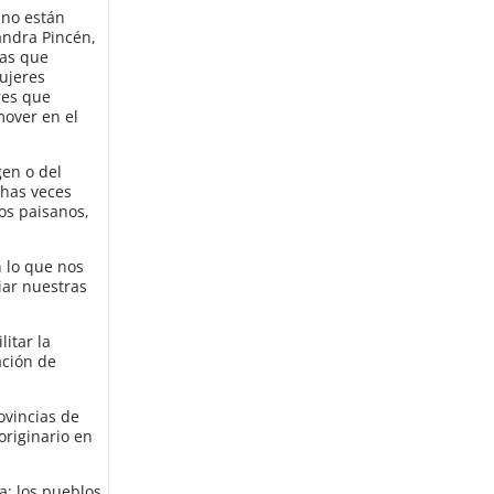
 no están
andra Pincén,
nas que
ujeres
res que
mover en el
gen o del
chas veces
os paisanos,
n lo que nos
iar nuestras
itar la
ación de
ovincias de
originario en
a; los pueblos