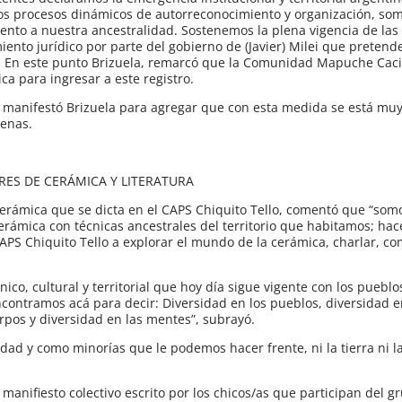
os procesos dinámicos de autorreconocimiento y organización, som
iento a nuestra ancestralidad. Sostenemos la plena vigencia de l
ento jurídico por parte del gobierno de (Javier) Milei que pretende
. En este punto Brizuela, remarcó que la Comunidad Mapuche Cac
ca para ingresar a este registro.
”, manifestó Brizuela para agregar que con esta medida se está muy
genas.
ERES DE CERÁMICA Y LITERATURA
 cerámica que se dicta en el CAPS Chiquito Tello, comentó que “so
rámica con técnicas ancestrales del territorio que habitamos; hac
PS Chiquito Tello a explorar el mundo de la cerámica, charlar, co
ico, cultural y territorial que hoy día sigue vigente con los pueblo
ncontramos acá para decir: Diversidad en los pueblos, diversidad en
erpos y diversidad en las mentes”, subrayó.
dad y como minorías que le podemos hacer frente, ni la tierra ni 
 manifiesto colectivo escrito por los chicos/as que participan del gr