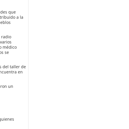
dades que
ribuido a la
ueblos
 radio
varios
lo médico
os se
 del taller de
encuentra en
eron un
quienes