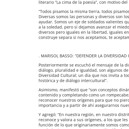
literario “La cima de la poesía”, con motivo del
“Todos pisamos la misma tierra, todos pisam
Diversas somos las personas y diversos son l
ayudar. Somos un eje de soldados valientes que
a la soledad, pero si dejamos avanzar el mied
diversos pero iguales en la libertad, iguales e
construye separa si nos aceptamos, te aceptam
. MARISOL BASSO: “DEFENDER LA DIVERSIDAD 
Posteriormente se escuchó el mensaje de la di
diálogo, pluralidad e igualdad, son algunos d
Diversidad Cultural; un día que nos invita a t
histórica y de diálogo intercultural”.
Asimismo, manifestó que “son conceptos dinámi
contenido y completando como un rompecabeza
reconocer nuestros orígenes para que no pierd
importancia y a partir de ahí asegurarnos nues
Y agregó: “En nuestra región, en nuestro distr
reconoce y valora a sus orígenes, a los que le
función de lo que originariamente somos com