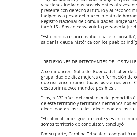
y naciones indígenas preexistentes atravesam
presente con derecho al futuro y al reconocim
indígenas a pesar del nuevo intento de borrami
Registro Nacional de Comunidades Indígenas”
tardó 15 años en conseguir la personería jurídi
“Esta medida es inconstitucional e inconsulta
saldar la deuda histórica con los pueblos indí
. REFLEXIONES DE INTEGRANTES DE LOS TALL
A continuación, Sofía del Bueno, del taller de
grupalidad de diez mujeres en formación de ce
que nos encontramos todos los viernes en el CA
descubrir nuevos mundos posibles”.
“Hoy, a 532 años del comienzo del genocidio étn
de este territorio y territorios hermanos nos e
diversidad en los suelos, diversidad en los cu
“El colonialismo sigue presente y es en comuni
somos territorio de conquista”, concluyó.
Por su parte, Carolina Trinchieri, compartió un