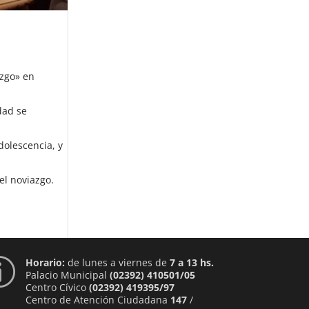
azgo» en
dad se
dolescencia, y
el noviazgo.
Horario:
de lunes a viernes de
7 a 13 hs.
p
Palacio Municipal
(02392) 410501/05
Centro Cívico
(02392) 419395/97
Centro de Atención Ciudadana
147
/