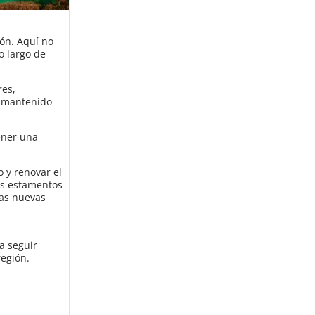
ión. Aquí no
o largo de
res,
ha mantenido
ener una
 y renovar el
os estamentos
las nuevas
 a seguir
región.