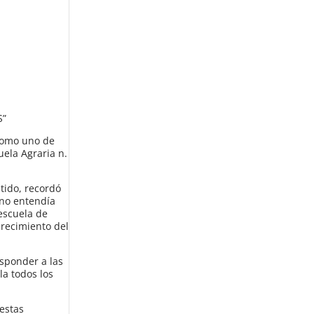
S”
 como uno de
uela Agraria n.
tido, recordó
ano entendía
 escuela de
crecimiento del
esponder a las
la todos los
estas