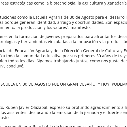
reas estratégicas como la biotecnología, la agricultura y ganadería
tuciones como la Escuela Agraria de 30 de Agosto para el desarroll
ales porque generan identidad, arraigo y oportunidades. Son espac
iento, la producción y los valores”, manifestó.
iones en la formación de jóvenes preparados para afrontar los desa
cnologías y herramientas vinculadas a la innovación y la producció
ncial de Educación Agraria y de la Dirección General de Cultura y 
citó a toda la comunidad educativa por sus primeros 50 años de traye
len todos los días. Sigamos trabajando juntos, como nos gusta deci
n”, concluyó.
 ESCUELA EN 30 DE AGOSTO FUE UN GRAN DESAFÍO, Y HOY, PODE
sto, Rubén Javier Olazábal, expresó su profundo agradecimiento a 
los asistentes, destacando la emoción de la jornada y el fuerte se
osto.
e acompañando. Esto habla de lo que genera esta escuela, de ese 