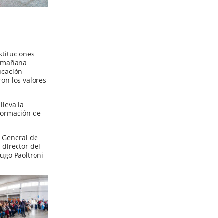
stituciones
ta mañana
ucación
ron los valores
lleva la
 formación de
n General de
 director del
Hugo Paoltroni