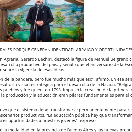
ENTRALES PORQUE GENERAN IDENTIDAD, ARRAIGO Y OPORTUNIDADE
ión Agraria, Gerardo Bechiri, destacó la figura de Manuel Belgrano
sarrollo productivo del país, y señaló que el aniversario de la Esc
r sobre la vigencia de esas ideas.
n de la bandera, pero fue mucho más que eso”, afirmó. En ese sen
esaltó su visión estratégica para el desarrollo de la Nación. “Belgr
los pueblos y fue quien, en 1796, impulsó la creación de la primera
 la producción y la educación eran pilares fundamentales para el 
sostuvo que el sistema debe transformarse permanentemente para r
scenarios productivos. “La educación pública hay que transformar
res oportunidades a nuestros jóvenes”, expresó.
o la modalidad en la provincia de Buenos Aires y las nuevas propu