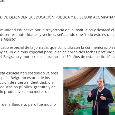
to.
AD DE DEFENDER LA EDUCACIÓN PÚBLICA Y DE SEGUIR ACOMPAÑA
comunidad educativa por la trayectoria de la institución y destacó el
ocentes, autoridades y vecinos, señalando que “todo esto es un c
de Agosto”.
icado especial de la jornada, que coincidió con la conmemoración d
oy es un día muy especial porque se celebran dos fechas profund
l Belgrano y, por otro, celebramos los 50 años de esta institución
sta escuela han sostenido valores
 país. Belgrano es uno de los
ucción de nuestra identidad, un
educación pública, gratuita y de
llo productivo como motor del
or de la Bandera, pero fue mucho