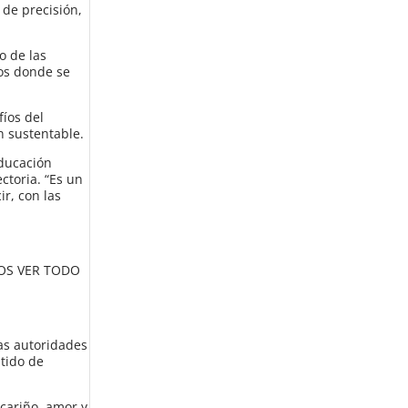
 de precisión,
o de las
ios donde se
fíos del
n sustentable.
Educación
ctoria. “Es un
r, con las
MOS VER TODO
las autoridades
ntido de
cariño, amor y