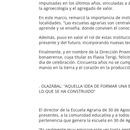
impulsadas en los últimos años, vinculadas a á
la agroecología y el agregado de valor.
En este marco, remarcó la importancia de insti
localidades. “Las escuelas agrarias son centr
aprende y se enseña, donde conviven el conocim
Además, puso en valor el rol de estas instituc
presente y del futuro, incorporando nuevas te
Finalmente, y en nombre de la Dirección Provi
bonaerense, cuya titular es Flavia Terigi, feli
día de celebración. Cincuenta años no se cump
manos en la tierra y el corazón en la producció
. OLAZÁBAL: “AQUELLA IDEA DE FORMAR UNA
LO QUE SE HA CONSTRUIDO”
El director de la Escuela Agraria de 30 de Ago
presentes, a la comunidad educativa y a todos 
pertenencia que genera la escuela en 30 de Ag
“Es realmente muy emocionante ver tanta gent