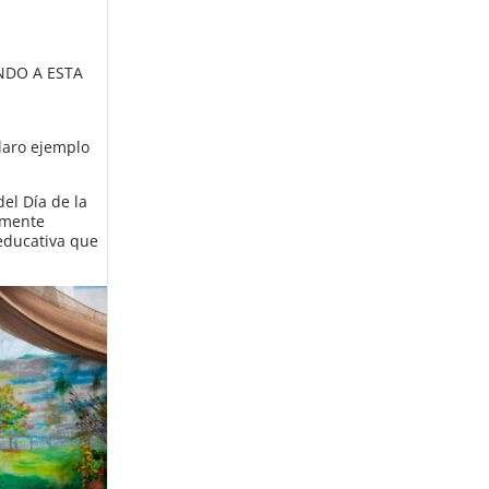
NDO A ESTA
laro ejemplo
el Día de la
amente
 educativa que