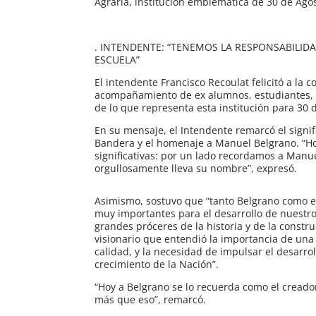
Agraria, institución emblemática de 30 de Agos
. INTENDENTE: “TENEMOS LA RESPONSABILID
ESCUELA”
El intendente Francisco Recoulat felicitó a la 
acompañamiento de ex alumnos, estudiantes, d
de lo que representa esta institución para 30 
En su mensaje, el Intendente remarcó el signif
Bandera y el homenaje a Manuel Belgrano. “H
significativas: por un lado recordamos a Manue
orgullosamente lleva su nombre”, expresó.
Asimismo, sostuvo que “tanto Belgrano como e
muy importantes para el desarrollo de nuestro
grandes próceres de la historia y de la constr
visionario que entendió la importancia de una 
calidad, y la necesidad de impulsar el desarro
crecimiento de la Nación”.
“Hoy a Belgrano se lo recuerda como el cread
más que eso”, remarcó.