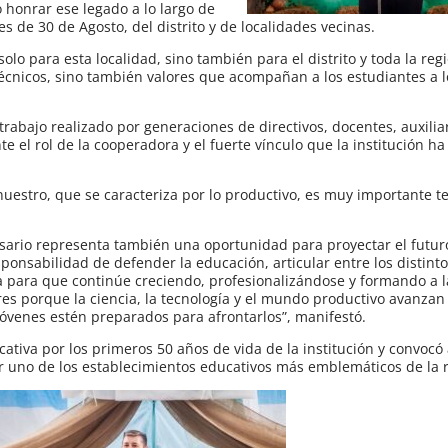
 honrar ese legado a lo largo de
s de 30 de Agosto, del distrito y de localidades vecinas.
lo para esta localidad, sino también para el distrito y toda la reg
cnicos, sino también valores que acompañan a los estudiantes a l
trabajo realizado por generaciones de directivos, docentes, auxilia
te el rol de la cooperadora y el fuerte vínculo que la institución 
uestro, que se caracteriza por lo productivo, es muy importante t
rsario representa también una oportunidad para proyectar el futuro
onsabilidad de defender la educación, articular entre los distint
a para que continúe creciendo, profesionalizándose y formando a 
es porque la ciencia, la tecnología y el mundo productivo avanzan
óvenes estén preparados para afrontarlos”, manifestó.
cativa por los primeros 50 años de vida de la institución y convocó
r uno de los establecimientos educativos más emblemáticos de la 