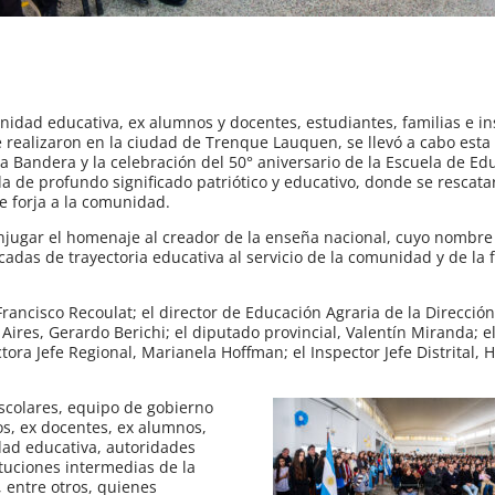
dad educativa, ex alumnos y docentes, estudiantes, familias e in
se realizaron en la ciudad de Trenque Lauquen, se llevó a cabo es
 la Bandera y la celebración del 50° aniversario de la Escuela de Ed
a de profundo significado patriótico y educativo, donde se rescata
ue forja a la comunidad.
onjugar el homenaje al creador de la enseña nacional, cuyo nombre 
cadas de trayectoria educativa al servicio de la comunidad y de la
Francisco Recoulat; el director de Educación Agraria de la Direcció
ires, Gerardo Berichi; el diputado provincial, Valentín Miranda; el
ora Jefe Regional, Marianela Hoffman; el Inspector Jefe Distrital, 
scolares, equipo de gobierno
os, ex docentes, ex alumnos,
dad educativa, autoridades
tituciones intermedias de la
 entre otros, quienes