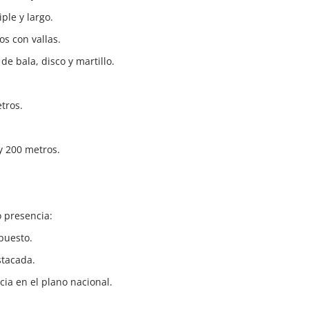
iple y largo.
s con vallas.
e bala, disco y martillo.
etros.
 y 200 metros.
 presencia:
puesto.
stacada.
ia en el plano nacional.