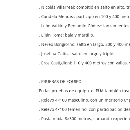
. Nicolás Villarreal: compitió en salto en alto, tr
. Candela Méndez: participó en 100 y 400 metro
. León Vatkin y Benjamín Gómez: lanzamientos d
. Elián Tome: bala y martillo.
. Nereo Bongiorno: salto en largo, 200 y 400 m
. Josefina Gatica: salto en largo y triple.
. Eros Castiglioni: 110 y 400 metros con vallas,
. PRUEBAS DE EQUIPO
En las pruebas de equipo, el PÚA también tuvo
. Relevo 4×100 masculino, con un meritorio 6° 
. Relevo 4×100 femenino, con participación de
. Posta mixta 8×300 metros, sumando experienc