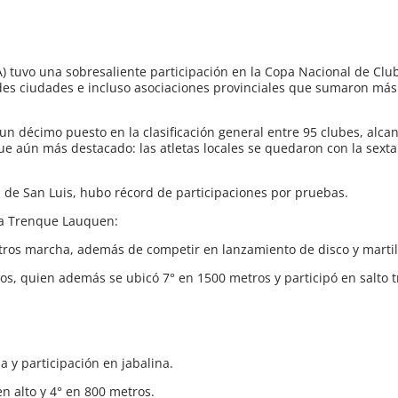
) tuvo una sobresaliente participación en la Copa Nacional de Clu
des ciudades e incluso asociaciones provinciales que sumaron más 
 un décimo puesto en la clasificación general entre 95 clubes, alc
ue aún más destacado: las atletas locales se quedaron con la sexta
a de San Luis, hubo récord de participaciones por pruebas.
ra Trenque Lauquen:
tros marcha, además de competir en lanzamiento de disco y martil
s, quien además se ubicó 7° en 1500 metros y participó en salto tr
a y participación en jabalina.
en alto y 4° en 800 metros.