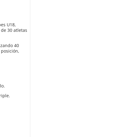
bes U18,
de 30 atletas
anzando 40
 posición,
lo.
iple.