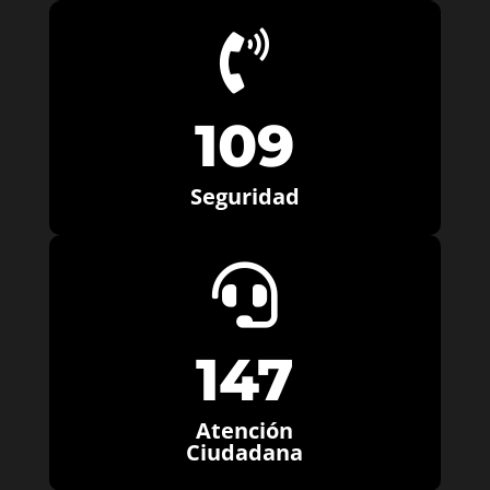

109
Seguridad

147
Atención
Ciudadana