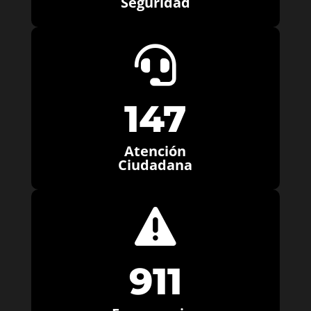
Seguridad

147
Atención
Ciudadana

911