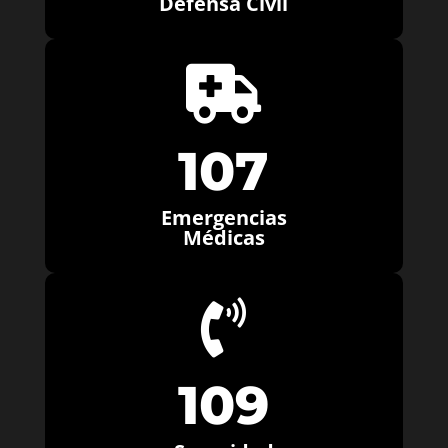
Defensa Civil

107
Emergencias
Médicas

109