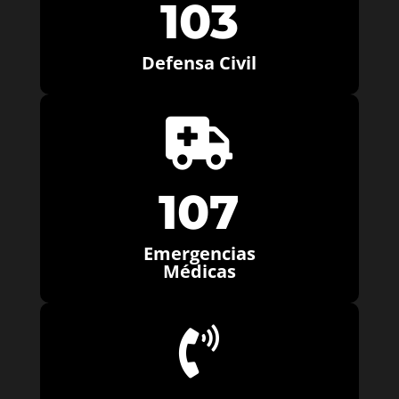
103
Defensa Civil

107
Emergencias
Médicas
