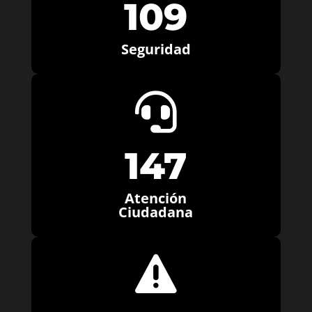
109
Seguridad

147
Atención
Ciudadana
