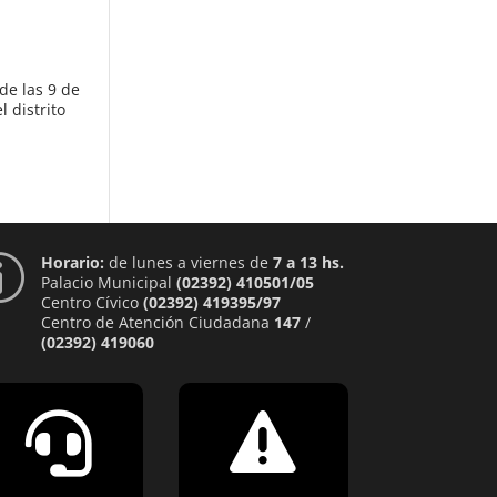
de las 9 de
 distrito
Horario:
de lunes a viernes de
7 a 13 hs.
p
Palacio Municipal
(02392) 410501/05
Centro Cívico
(02392) 419395/97
Centro de Atención Ciudadana
147
/
(02392) 419060

