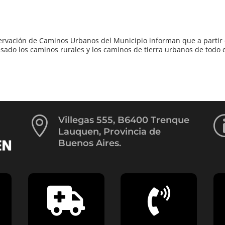
ervación de Caminos Urbanos del Municipio informan que a partir 
esado los caminos rurales y los caminos de tierra urbanos de todo el

Villegas 555, B6400 Trenque
Lauquen, Provincia de
Buenos Aires.

