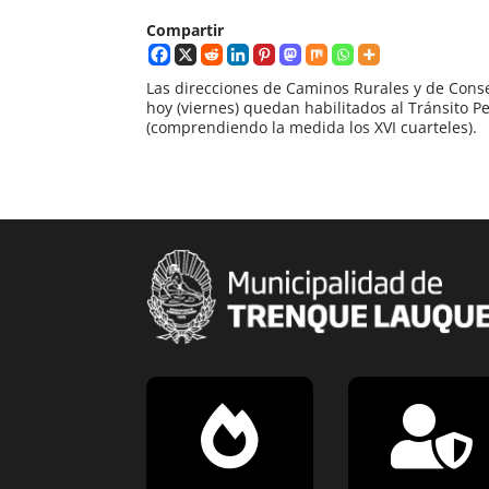
Compartir
Las direcciones de Caminos Rurales y de Cons
hoy (viernes) quedan habilitados al Tránsito P
(comprendiendo la medida los XVI cuarteles).

