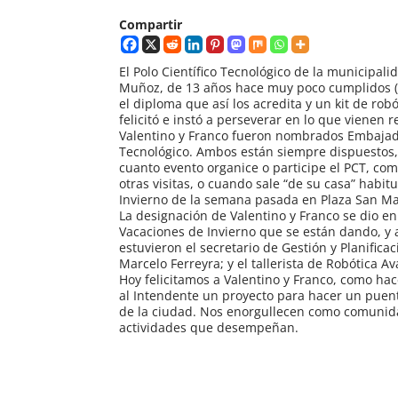
Compartir
El Polo Científico Tecnológico de la municip
Muñoz, de 13 años hace muy poco cumplidos (4 d
el diploma que así los acredita y un kit de r
felicitó e instó a perseverar en lo que vienen r
Valentino y Franco fueron nombrados Embajado
Tecnológico. Ambos están siempre dispuestos,
cuanto evento organice o participe el PCT, c
otras visitas, o cuando sale “de su casa” habit
Invierno de la semana pasada en Plaza San Ma
La designación de Valentino y Franco se dio en
Vacaciones de Invierno que se están dando, y 
estuvieron el secretario de Gestión y Planifica
Marcelo Ferreyra; y el tallerista de Robótica Av
Hoy felicitamos a Valentino y Franco, como ha
al Intendente un proyecto para hacer un puente
de la ciudad. Nos enorgullecen como comunida
actividades que desempeñan.