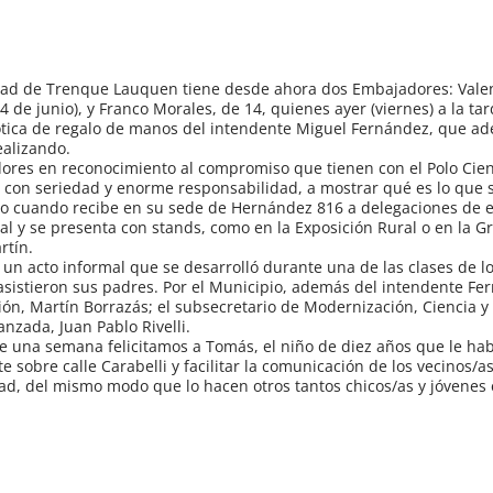
alidad de Trenque Lauquen tiene desde ahora dos Embajadores: Val
e junio), y Franco Morales, de 14, quienes ayer (viernes) a la tar
obótica de regalo de manos del intendente Miguel Fernández, que a
ealizando.
res en reconocimiento al compromiso que tienen con el Polo Cient
 con seriedad y enorme responsabilidad, a mostrar qué es lo que 
omo cuando recibe en su sede de Hernández 816 a delegaciones de 
ual y se presenta con stands, como en la Exposición Rural o en la G
rtín.
 un acto informal que se desarrolló durante una de las clases de lo
asistieron sus padres. Por el Municipio, además del intendente Fe
ción, Martín Borrazás; el subsecretario de Modernización, Ciencia y
anzada, Juan Pablo Rivelli.
ce una semana felicitamos a Tomás, el niño de diez años que le ha
 sobre calle Carabelli y facilitar la comunicación de los vecinos/a
d, del mismo modo que lo hacen otros tantos chicos/as y jóvenes 