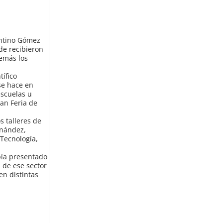
entino Gómez
de recibieron
demás los
ífico
se hace en
escuelas u
ran Feria de
s talleres de
rnández,
 Tecnología,
bía presentado
s de ese sector
en distintas