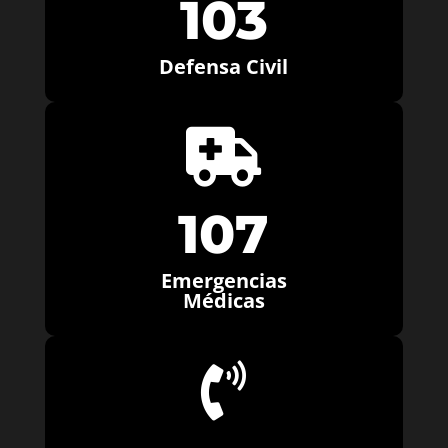
103
Defensa Civil

107
Emergencias
Médicas
