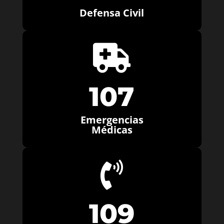
Defensa Civil

107
Emergencias
Médicas

109