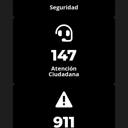
Seguridad

147
Atención
Ciudadana

911