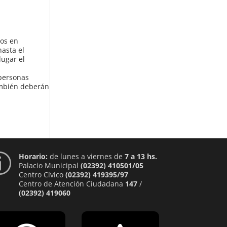
dos en
hasta el
lugar el
 personas
ambién deberán
Horario:
de lunes a viernes de
7 a 13 hs.
p
Palacio Municipal
(02392) 410501/05
Centro Cívico
(02392) 419395/97
Centro de Atención Ciudadana
147
/
(02392) 419060