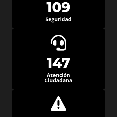
109
Seguridad

147
Atención
Ciudadana
