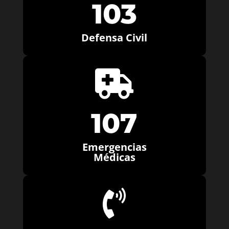
103
Defensa Civil

107
Emergencias
Médicas
