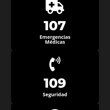

107
Emergencias
Médicas

109
Seguridad