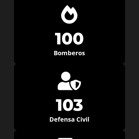

100
Bomberos

103
Defensa Civil