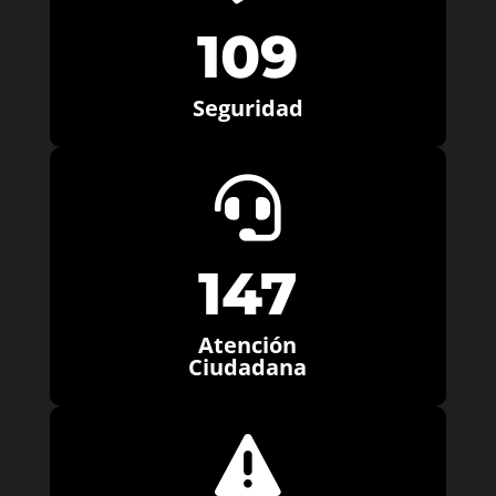
109
Seguridad

147
Atención
Ciudadana
