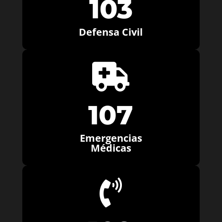
103
Defensa Civil

107
Emergencias
Médicas
