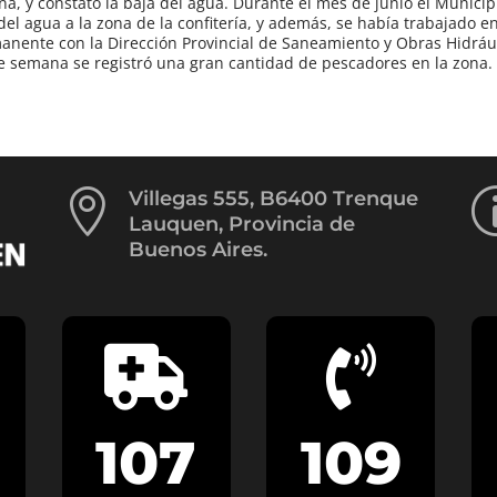
ona, y constató la baja del agua. Durante el mes de junio el Municip
del agua a la zona de la confitería, y además, se había trabajado e
anente con la Dirección Provincial de Saneamiento y Obras Hidrául
 de semana se registró una gran cantidad de pescadores en la zona.

Villegas 555, B6400 Trenque
Lauquen, Provincia de
Buenos Aires.


107
109