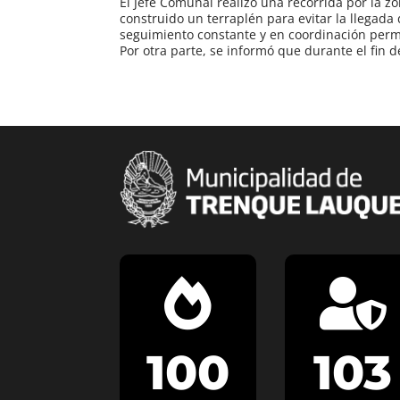
El Jefe Comunal realizó una recorrida por la z
construido un terraplén para evitar la llegada 
seguimiento constante y en coordinación perm
Por otra parte, se informó que durante el fin


100
103