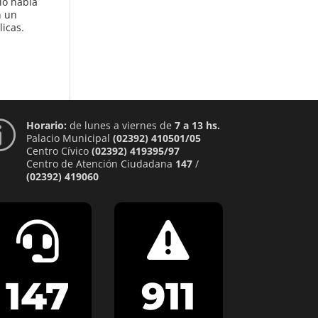
io había
n un
icas.
Horario:
de lunes a viernes de
7 a 13 hs.
p
Palacio Municipal
(02392) 410501/05
Centro Cívico
(02392) 419395/97
Centro de Atención Ciudadana
147
/
(02392) 419060


147
911