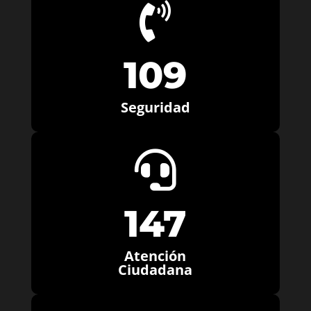

109
Seguridad

147
Atención
Ciudadana