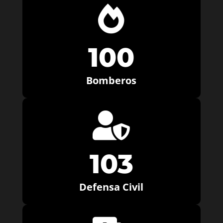

100
Bomberos

103
Defensa Civil