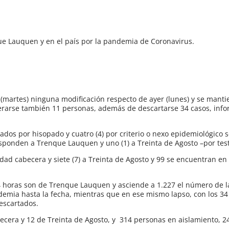
que Lauquen y en el país por la pandemia de Coronavirus.
 (martes) ninguna modificación respecto de ayer (lunes) y se mant
erarse también 11 personas, además de descartarse 34 casos, info
mados por hisopado y cuatro (4) por criterio o nexo epidemiológico 
responden a Trenque Lauquen y uno (1) a Treinta de Agosto –por tes
udad cabecera y siete (7) a Treinta de Agosto y 99 se encuentran en
4 horas son de Trenque Lauquen y asciende a 1.227 el número de 
ndemia hasta la fecha, mientras que en ese mismo lapso, con los 34
escartados.
ecera y 12 de Treinta de Agosto, y 314 personas en aislamiento, 