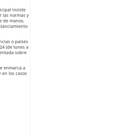
cipal insiste
ar las normas y
ne de manos,
istanciamiento
cias o países
24 (de lunes a
ientada sobre
 se enmarca a
 en los casos