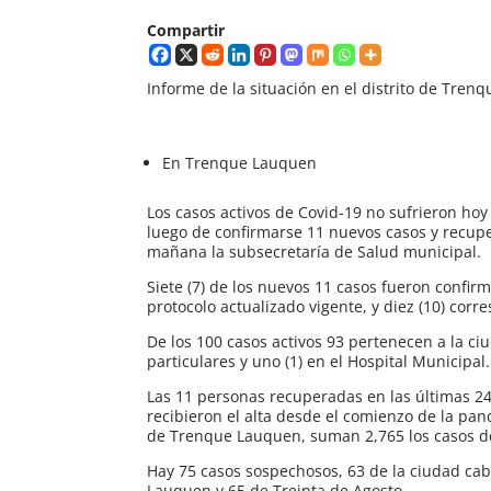
Compartir
Informe de la situación en el distrito de Tren
En Trenque Lauquen
Los casos activos de Covid-19 no sufrieron hoy
luego de confirmarse 11 nuevos casos y recup
mañana la subsecretaría de Salud municipal.
Siete (7) de los nuevos 11 casos fueron confir
protocolo actualizado vigente, y diez (10) cor
De los 100 casos activos 93 pertenecen a la ci
particulares y uno (1) en el Hospital Municipal.
Las 11 personas recuperadas en las últimas 2
recibieron el alta desde el comienzo de la pa
de Trenque Lauquen, suman 2,765 los casos d
Hay 75 casos sospechosos, 63 de la ciudad cab
Lauquen y 65 de Treinta de Agosto.