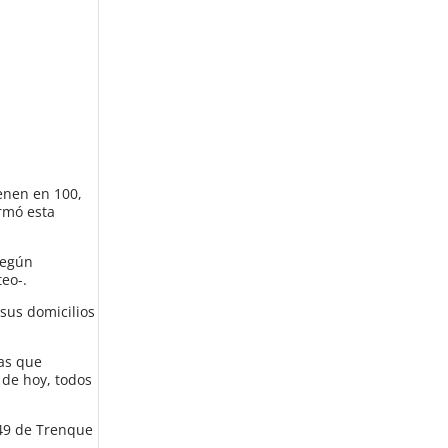
ienen en 100,
rmó esta
según
teo-.
 sus domicilios
las que
 de hoy, todos
249 de Trenque