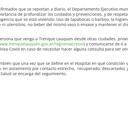
nfirmados que se reportan a diario, el Departamento Ejecutivo muni
mportancia de profundizar los cuidados y prevenciones, y de respet
ingencia que se está viviendo: Uso de tapabocas o barbijo, la higie
e ni utensilios, no beber del mismo vaso o envase y mantener el d
ersona que venga a Trenque Lauquen desde otras ciudades, provin
/www.trenquelauquen.gov.ar/registroacceso/
) y comunicarse de 6 a 
Línea Covid en caso de necesitar hacer alguna consulta para ser or
ambién que una vez que se define en el Hospital en qué condición
, en aislamiento por contacto estrecho, recuperado, descartado), y
 Salud se encarga del seguimiento.