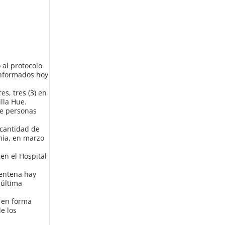
 al protocolo
 informados hoy
s, tres (3) en
illa Hue.
de personas
 cantidad de
mia, en marzo
en el Hospital
rentena hay
 última
r en forma
de los