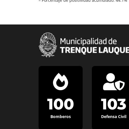
– Porcentaje de positividad acumulado: 44.1%


100
103
Bomberos
Defensa Civil