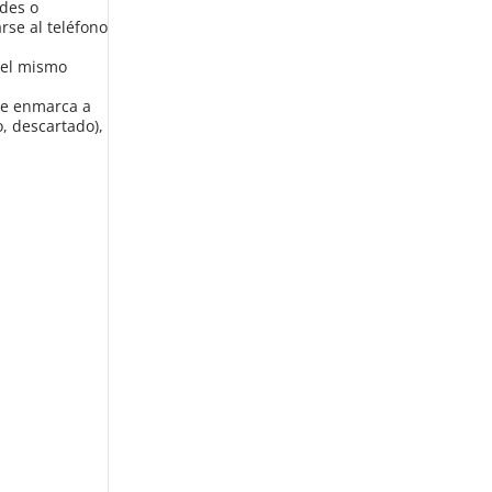
des o
rse al teléfono
r el mismo
 se enmarca a
, descartado),