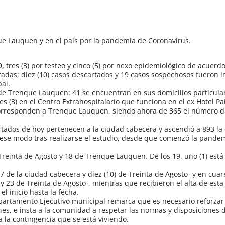
que Lauquen y en el país por la pandemia de Coronavirus.
 tres (3) por testeo y cinco (5) por nexo epidemiológico de acuerdo
eradas; diez (10) casos descartados y 19 casos sospechosos fueron
pal.
de Trenque Lauquen: 41 se encuentran en sus domicilios particulare
es (3) en el Centro Extrahospitalario que funciona en el ex Hotel Pa
corresponden a Trenque Lauquen, siendo ahora de 365 el número 
rtados de hoy pertenecen a la ciudad cabecera y ascendió a 893 la
ese modo tras realizarse el estudio, desde que comenzó la pande
Treinta de Agosto y 18 de Trenque Lauquen. De los 19, uno (1) está 
7 de la ciudad cabecera y diez (10) de Treinta de Agosto- y en cua
 23 de Treinta de Agosto-, mientras que recibieron el alta de esta
l inicio hasta la fecha.
epartamento Ejecutivo municipal remarca que es necesario reforza
ones, e insta a la comunidad a respetar las normas y disposiciones 
a la contingencia que se está viviendo.