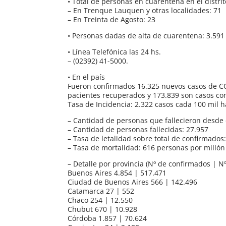
• Total de personas en cuarentena en el distrit
– En Trenque Lauquen y otras localidades: 71
– En Treinta de Agosto: 23
• Personas dadas de alta de cuarentena: 3.591
• Línea Telefónica las 24 hs.
– (02392) 41-5000.
• En el país
Fueron confirmados 16.325 nuevos casos de COV
pacientes recuperados y 173.839 son casos con
Tasa de Incidencia: 2.322 casos cada 100 mil h
– Cantidad de personas que fallecieron desde 
– Cantidad de personas fallecidas: 27.957
– Tasa de letalidad sobre total de confirmados
– Tasa de mortalidad: 616 personas por millón
– Detalle por provincia (Nº de confirmados | 
Buenos Aires 4.854 | 517.471
Ciudad de Buenos Aires 566 | 142.496
Catamarca 27 | 552
Chaco 254 | 12.550
Chubut 670 | 10.928
Córdoba 1.857 | 70.624