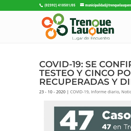
(02392) 410501/05
municipalidad@trenquelauquen
COVID-19: SE CON
TESTEO Y CINCO P
RECUPERADAS Y D
23 - 10 - 2020
|
COVID-19
,
Informe diario
,
Noti