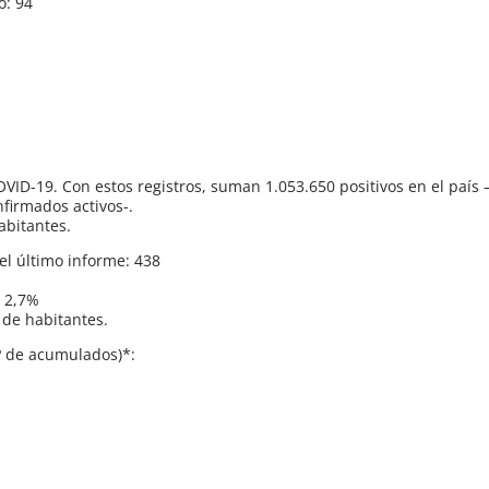
o: 94
ID-19. Con estos registros, suman 1.053.650 positivos en el país 
firmados activos-.
abitantes.
el último informe: 438
: 2,7%
 de habitantes.
Nº de acumulados)*: