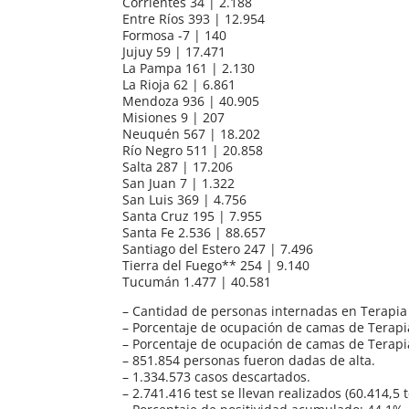
Corrientes 34 | 2.188
Entre Ríos 393 | 12.954
Formosa -7 | 140
Jujuy 59 | 17.471
La Pampa 161 | 2.130
La Rioja 62 | 6.861
Mendoza 936 | 40.905
Misiones 9 | 207
Neuquén 567 | 18.202
Río Negro 511 | 20.858
Salta 287 | 17.206
San Juan 7 | 1.322
San Luis 369 | 4.756
Santa Cruz 195 | 7.955
Santa Fe 2.536 | 88.657
Santiago del Estero 247 | 7.496
Tierra del Fuego** 254 | 9.140
Tucumán 1.477 | 40.581
– Cantidad de personas internadas en Terapia 
– Porcentaje de ocupación de camas de Terapia
– Porcentaje de ocupación de camas de Terapi
– 851.854 personas fueron dadas de alta.
– 1.334.573 casos descartados.
– 2.741.416 test se llevan realizados (60.414,5 