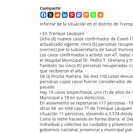
Compartir
Informe de la situación en el distrito de Tren
• En Trenque Lauquen
Ocho (8) nuevos casos confirmados de Covid-19,
actualizado vigente; cinco (5) personas recup
(viernes) por la subsecretaría de Salud munici
Los casos confirmados o activos son 47, todos 
el Hospital Municipal Dr. Pedro T. Orellana y tr
También las cinco (5) personas recuperadas 
que recibieron el alta.
De la misma manera, los diez (10) casos desca
personas cuyos casos fueron considerados de 
pasado.
Hay 19 casos sospechosos, uno (1) de ellos de 
Municipal y 18 en sus domicilios.
En aislamiento se reportaron 117 personas -10
otras 94 -en este caso 71 de Trenque Lauquen y
situación 11 personas, elevando a 3.574 desde e
Como lo viene haciendo en forma diaria, el D
individual y colectiva los cuidados y prevenci
gobiernos nacional, provincial y municipal par