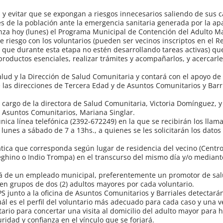
es y evitar que se expongan a riesgos innecesarios saliendo de sus c
s de la población ante la emergencia sanitaria generada por la apa
nza hoy (lunes) el Programa Municipal de Contención del Adulto M
e riesgo con los voluntarios (pueden ser vecinos inscriptos en el R
 que durante esta etapa no estén desarrollando tareas activas) q
productos esenciales, realizar trámites y acompañarlos, y acercarl
alud y la Dirección de Salud Comunitaria y contará con el apoyo de 
las direcciones de Tercera Edad y de Asuntos Comunitarios y Barri
cargo de la directora de Salud Comunitaria, Victoria Domínguez, y
e Asuntos Comunitarios, Mariana Singlar.
ca línea telefónica (2392-672249) en la que se recibirán los llam
lunes a sábado de 7 a 13hs., a quienes se les solicitarán los datos
tica que corresponda según lugar de residencia del vecino (Centr
meghino o Indio Trompa) en el transcurso del mismo día y/o median
rá de un empleado municipal, preferentemente un promotor de sal
a en grupos de dos (2) adultos mayores por cada voluntario.
PS junto a la oficina de Asuntos Comunitarios y Barriales detectará
uál es el perfil del voluntario más adecuado para cada caso y una v
ario para concertar una visita al domicilio del adulto mayor para h
idad y confianza en el vínculo que se forjará.