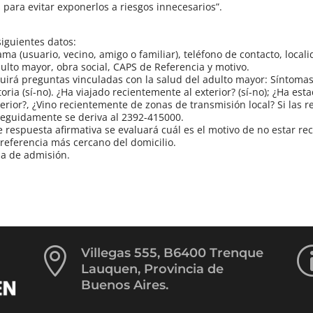
para evitar exponerlos a riesgos innecesarios”.
siguientes datos:
ma (usuario, vecino, amigo o familiar), teléfono de contacto, local
dulto mayor, obra social, CAPS de Referencia y motivo.
uirá preguntas vinculadas con la salud del adulto mayor: Síntomas: 
atoria (sí-no). ¿Ha viajado recientemente al exterior? (sí-no); ¿Ha es
rior?, ¿Vino recientemente de zonas de transmisión local? Si las 
Seguidamente se deriva al 2392-415000.
de respuesta afirmativa se evaluará cuál es el motivo de no estar re
 referencia más cercano del domicilio.
la de admisión.

Villegas 555, B6400 Trenque
Lauquen, Provincia de
Buenos Aires.