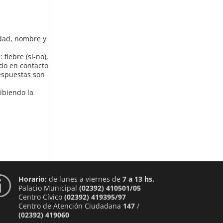
idad, nombre y
fiebre (sí-no),
tado en contacto
respuestas son
cibiendo la
Horario:
de lunes a viernes de
7 a 13 hs.
p
Palacio Municipal
(02392) 410501/05
Centro Cívico
(02392) 419395/97
Centro de Atención Ciudadana
147
/
(02392) 419060