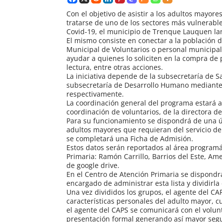
Con el objetivo de asistir a los adultos mayor
tratarse de uno de los sectores más vulnerable
Covid-19, el municipio de Trenque Lauquen la
El mismo consiste en conectar a la población d
Municipal de Voluntarios o personal municipal
ayudar a quienes lo soliciten en la compra de 
lectura, entre otras acciones.
La iniciativa depende de la subsecretaría de S
subsecretaría de Desarrollo Humano mediante 
respectivamente.
La coordinación general del programa estará a 
coordinación de voluntarios, de la directora d
Para su funcionamiento se dispondrá de una úni
adultos mayores que requieran del servicio de 
se completará una Ficha de Admisión.
Estos datos serán reportados al área programá
Primaria: Ramón Carrillo, Barrios del Este, A
de google drive.
En el Centro de Atención Primaria se dispond
encargado de administrar esta lista y dividirl
Una vez divididos los grupos, el agente del CA
características personales del adulto mayor, c
el agente del CAPS se comunicará con el volunt
presentación formal generando así mayor segur