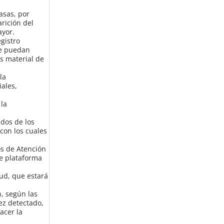
asas, por
rición del
ayor.
egistro
ue puedan
es material de
la
ales,
 la
ados de los
 con los cuales
os de Atención
te plataforma
ud, que estará
n, según las
ez detectado,
acer la