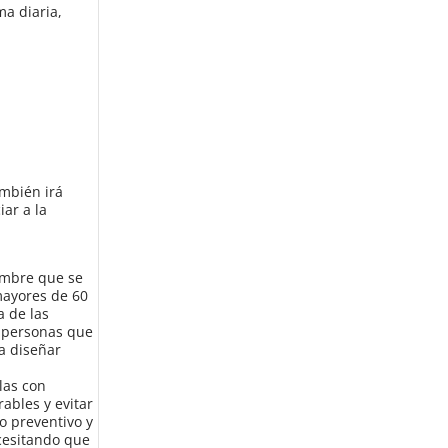
ma diaria,
ambién irá
iar a la
umbre que se
mayores de 60
a de las
s personas que
 a diseñar
las con
ables y evitar
o preventivo y
ecesitando que