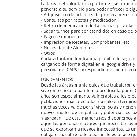
La tarea del voluntario a partir de ese primer
ponerse a su servicio para poder ofrecerle alg
• Adquisición de artículos de primera necesid
• Consultas por recetas y medicación
• Retiro de medicación de Farmacias privadas, 
• Sacar turnos para ser atendidos en caso de p
• Pago de impuestos
• Impresión de Recetas, Comprobantes, etc.
• Necesidad de Alimentos
• Otros
Cada voluntario tendrá una planilla de seguim
cargando de forma digital en el google drive y 
persona del CAPS correspondiente con quien est
FUNDAMENTOS
Desde las áreas municipales que trabajaron e
vive en torno a la pandemia producida por el 
años son especialmente vulnerables a los efe
poblaciones más afectadas no sólo en términos
muchas veces ya de por sí viven solas y tienen
nuevos modos de empatizar y potenciar los laz
Y agregan: “De esta manera nos disponemos a o
aquellas personas mayores que necesitan ayud
que se expongan a riesgos innecesarios. Es u
obligatorio, sobre todo a partir de esta fase q