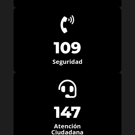

109
Seguridad

147
Atención
Ciudadana