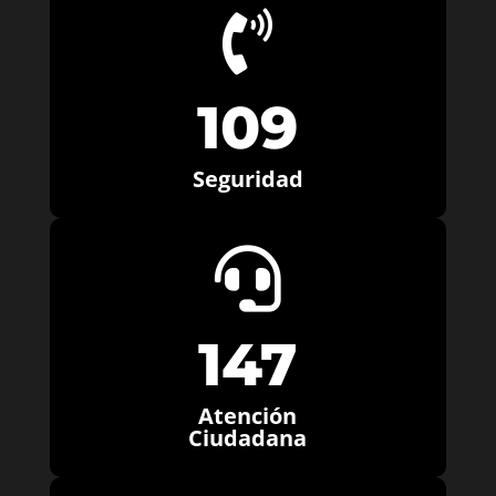

109
Seguridad

147
Atención
Ciudadana