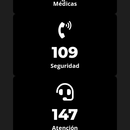
Médicas

109
Seguridad

147
Atención