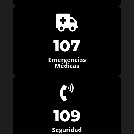

107
Emergencias
Médicas

109
Seguridad