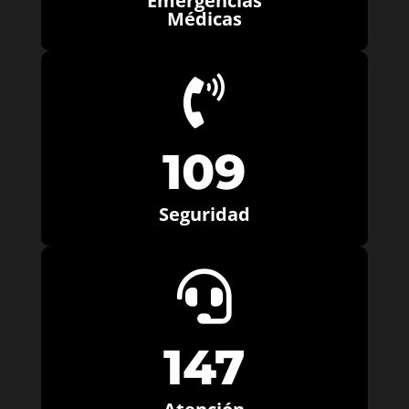
Emergencias
Médicas

109
Seguridad

147