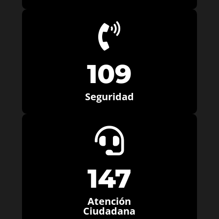

109
Seguridad

147
Atención
Ciudadana