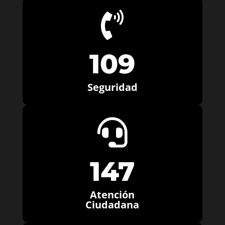

109
Seguridad

147
Atención
Ciudadana