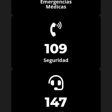
Emergencias
Médicas

109
Seguridad

147