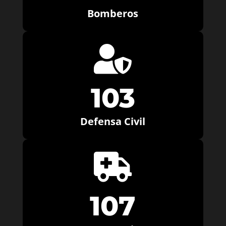
Bomberos

103
Defensa Civil

107