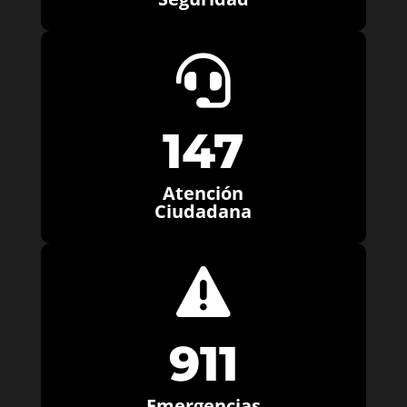

147
Atención
Ciudadana

911
Emergencias