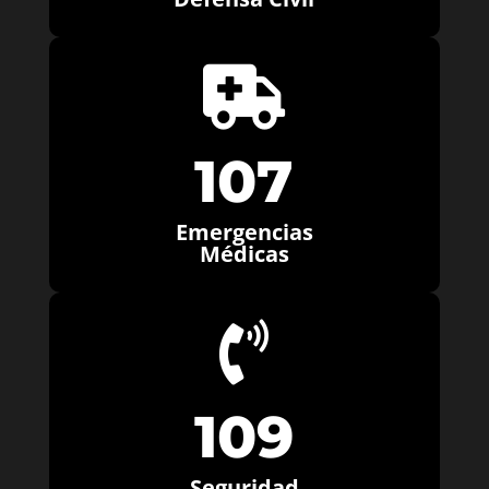

107
Emergencias
Médicas

109
Seguridad