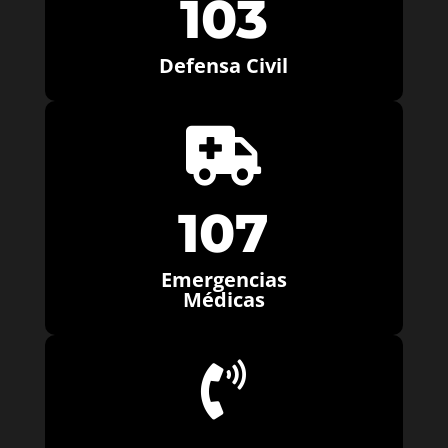
103
Defensa Civil

107
Emergencias
Médicas
