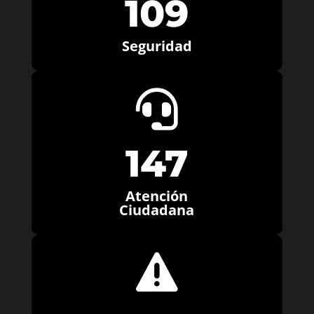
109
Seguridad

147
Atención
Ciudadana
