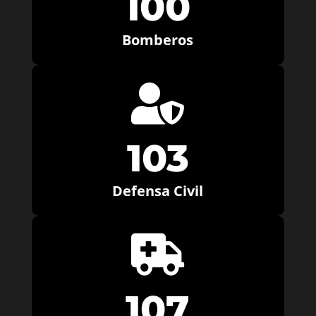
100
Bomberos

103
Defensa Civil

107