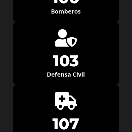
Bomberos

103
Defensa Civil

107