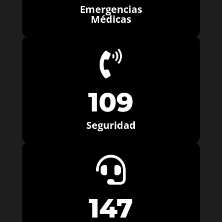
Emergencias
Médicas

109
Seguridad

147