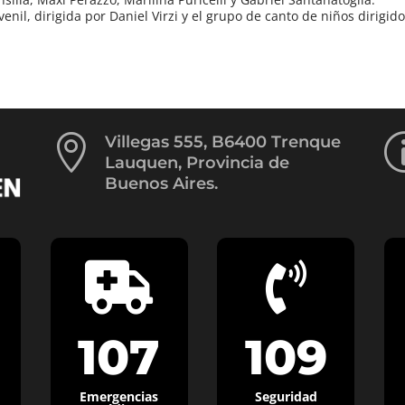
nil, dirigida por Daniel Virzi y el grupo de canto de niños dirigid

Villegas 555, B6400 Trenque
Lauquen, Provincia de
Buenos Aires.


107
109
Emergencias
Seguridad