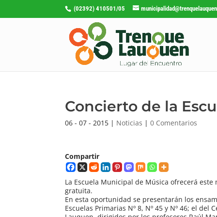
(02392) 410501/05
municipalidad@trenquelauquen
Concierto de la Esc
06 - 07 - 2015
|
Noticias
|
0 Comentarios
Compartir
La Escuela Municipal de Música ofrecerá este mi
gratuita.
En esta oportunidad se presentarán los ensambl
Escuelas Primarias Nº 8, Nº 45 y Nº 46; el del
Lauquen, dirigidos por los profesores Raúl Mans