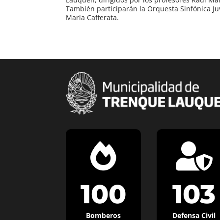
También participarán la Orquesta Sinfónica Juve
María Cafferata.


100
103
Bomberos
Defensa Civil