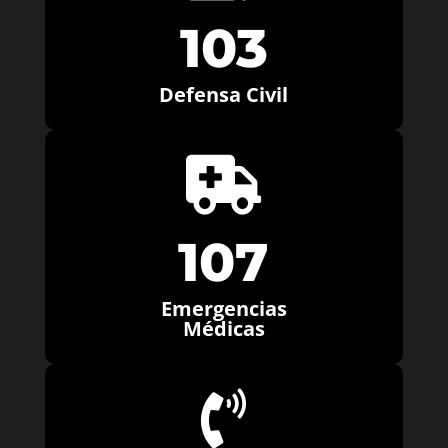
103
Defensa Civil

107
Emergencias
Médicas
