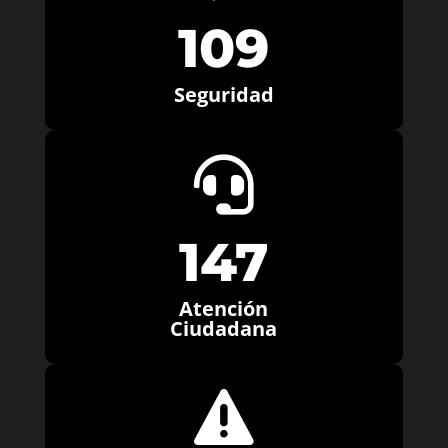
109
Seguridad

147
Atención
Ciudadana
