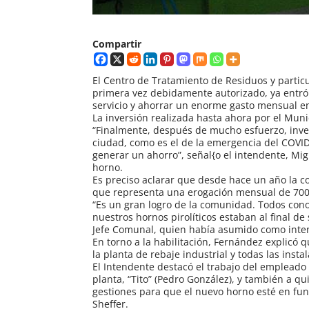
Compartir
El Centro de Tratamiento de Residuos y particu
primera vez debidamente autorizado, ya entró 
servicio y ahorrar un enorme gasto mensual 
La inversión realizada hasta ahora por el Muni
“Finalmente, después de mucho esfuerzo, inve
ciudad, como es el de la emergencia del COVID
generar un ahorro”, señal{o el intendente, Mi
horno.
Es preciso aclarar que desde hace un año la c
que representa una erogación mensual de 700
“Es un gran logro de la comunidad. Todos con
nuestros hornos pirolíticos estaban al final de
Jefe Comunal, quien había asumido como inten
En torno a la habilitación, Fernández explicó
la planta de rebaje industrial y todas las ins
El Intendente destacó el trabajo del emplea
planta, “Tito” (Pedro González), y también a 
gestiones para que el nuevo horno esté en fu
Sheffer.