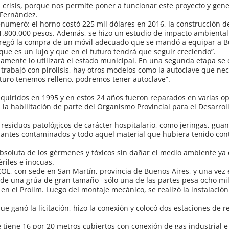
a crisis, porque nos permite poner a funcionar este proyecto y gen
 Fernández.
enumeró: el horno costó 225 mil dólares en 2016, la construcción d
e 1.800.000 pesos. Además, se hizo un estudio de impacto ambiental
agregó la compra de un móvil adecuado que se mandó a equipar a B
que es un lujo y que en el futuro tendrá que seguir creciendo”.
amente lo utilizará el estado municipal. En una segunda etapa se 
rabajó con pirolisis, hay otros modelos como la autoclave que nec
uturo tenemos relleno, podremos tener autoclave”.
adquiridos en 1995 y en estos 24 años fueron reparados en varias o
 la habilitación de parte del Organismo Provincial para el Desarrol
 residuos patológicos de carácter hospitalario, como jeringas, gua
zantes contaminados y todo aquel material que hubiera tenido con
absoluta de los gérmenes y tóxicos sin dañar el medio ambiente ya 
riles e inocuas.
COL, con sede en San Martín, provincia de Buenos Aires, y una vez
de una grúa de gran tamaño –sólo una de las partes pesa ocho mil 
ó en el Prolim. Luego del montaje mecánico, se realizó la instalación
 ganó la licitación, hizo la conexión y colocó dos estaciones de r
 tiene 16 por 20 metros cubiertos con conexión de gas industrial e