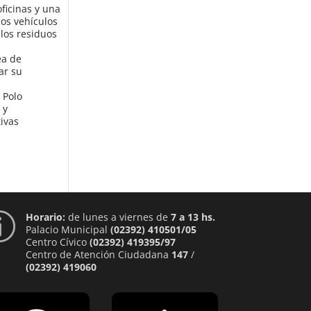
oficinas y una
los vehículos
los residuos
ea de
ar su
 Polo
 y
ivas
Horario:
de lunes a viernes de
7 a 13 hs.
p
Palacio Municipal
(02392) 410501/05
Centro Cívico
(02392) 419395/97
Centro de Atención Ciudadana
147
/
(02392) 419060