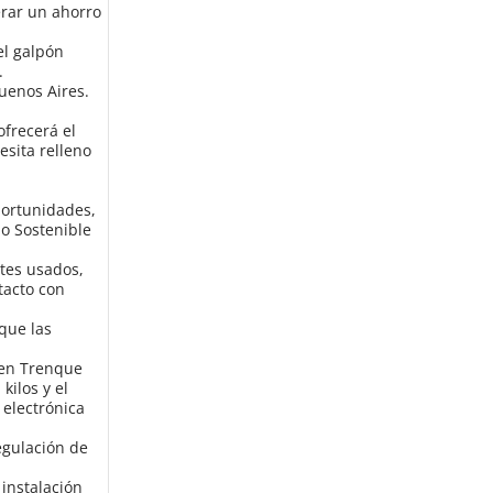
erar un ahorro
el galpón
.
uenos Aires.
ofrecerá el
esita relleno
portunidades,
lo Sostenible
ntes usados,
tacto con
que las
 en Trenque
kilos y el
 electrónica
egulación de
 instalación