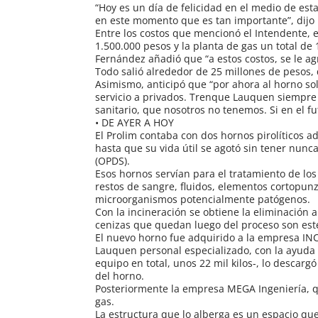
“Hoy es un día de felicidad en el medio de est
en este momento que es tan importante”, dijo
Entre los costos que mencionó el Intendente, 
1.500.000 pesos y la planta de gas un total d
Fernández añadió que “a estos costos, se le 
Todo salió alrededor de 25 millones de pesos, 
Asimismo, anticipó que “por ahora al horno sol
servicio a privados. Trenque Lauquen siempre t
sanitario, que nosotros no tenemos. Si en el f
• DE AYER A HOY
El Prolim contaba con dos hornos pirolíticos 
hasta que su vida útil se agotó sin tener nunca
(OPDS).
Esos hornos servían para el tratamiento de los
restos de sangre, fluidos, elementos cortopun
microorganismos potencialmente patógenos.
Con la incineración se obtiene la eliminación 
cenizas que quedan luego del proceso son esté
El nuevo horno fue adquirido a la empresa IN
Lauquen personal especializado, con la ayuda 
equipo en total, unos 22 mil kilos-, lo descarg
del horno.
Posteriormente la empresa MEGA Ingeniería, que
gas.
La estructura que lo alberga es un espacio que