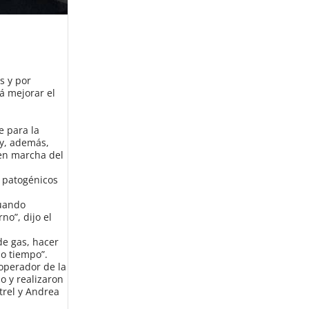
s y por
á mejorar el
e para la
 y, además,
 en marcha del
s patogénicos
cuando
no”, dijo el
de gas, hacer
ho tiempo”.
operador de la
o y realizaron
trel y Andrea