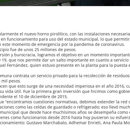
larmente el nuevo horno pirolítico, con las instalaciones necesaria
en funcionamiento para uso del estado municipal, lo que permitir
en este momento de emergencia por la pandemia de coronavirus.
cipio fue de unos 25 millones de pesos.
rsión y burocracia, logramos el objetivo en un momento important
 19, que nos permite dar un salto importante en cuanto a servicio
guel Fernández, quien estuvo presente en la planta para la puesta
omuna contrata un servicio privado para la recolección de residuo
 mil pesos.
ocen que esto surge de una necesidad imperiosa en el año 2016, 
 su vida útil. Fue la primera gran inversión que hicimos como gobier
dente el 10 de diciembre de 2015.
 que “encontramos cuestiones normativas, debimos extender la red 
talaciones como las celdas de guardado o refrigerado; eso llevó muc
do municipal que desde hace muchísimos años se desempeña como 
quienes como funcionarios desde 2016 hasta hoy pusieron su esfuerz
ncionamiento: Gustavo Marchabalo, Adhemar Enrieti, Ana Paula Mo