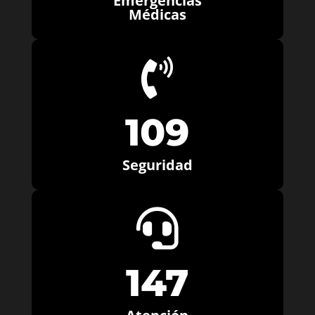
Emergencias
Médicas

109
Seguridad

147