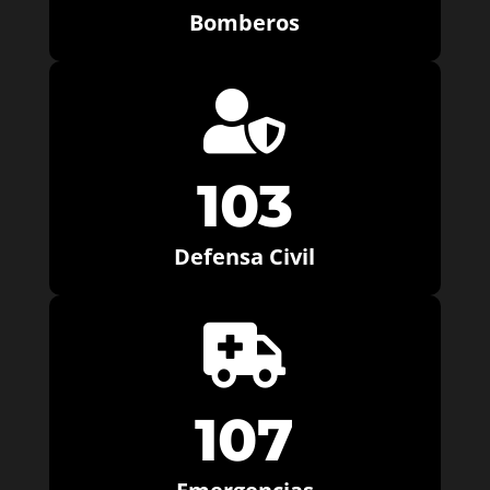
Bomberos

103
Defensa Civil

107