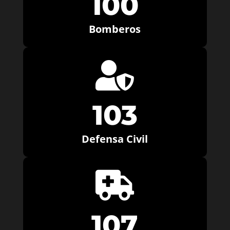
100
Bomberos

103
Defensa Civil

107