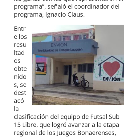
programa”, señaló el coordinador del
programa, Ignacio Claus.
Entr
e los
resu
ltad
os
obte
nido
s, se
dest
acó
la
clasificación del equipo de Futsal Sub
15 Libre, que logró avanzar a la etapa
regional de los Juegos Bonaerenses,