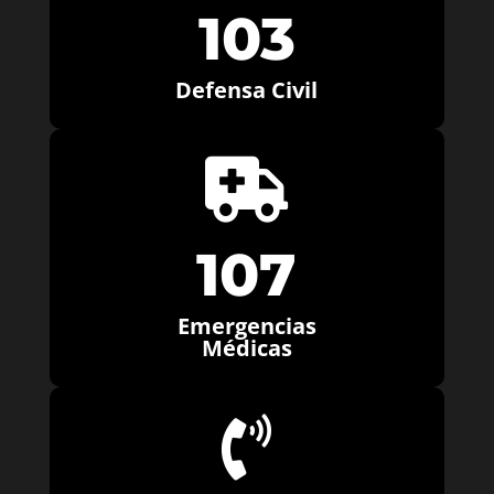
103
Defensa Civil

107
Emergencias
Médicas
