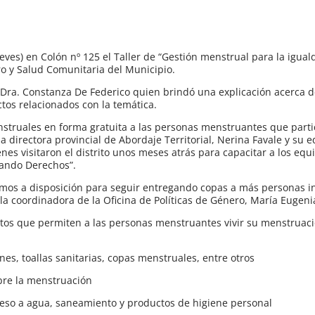
eves) en Colón nº 125 el Taller de “Gestión menstrual para la igual
ro y Salud Comunitaria del Municipio.
a, Dra. Constanza De Federico quien brindó una explicación acerca d
tos relacionados con la temática.
struales en forma gratuita a las personas menstruantes que parti
 directora provincial de Abordaje Territorial, Nerina Favale y su e
nes visitaron el distrito unos meses atrás para capacitar a los equ
mando Derechos”.
mos a disposición para seguir entregando copas a más personas i
la coordinadora de la Oficina de Políticas de Género, María Eugenia
ntos que permiten a las personas menstruantes vivir su menstrua
es, toallas sanitarias, copas menstruales, entre otros
sobre la menstruación
ceso a agua, saneamiento y productos de higiene personal