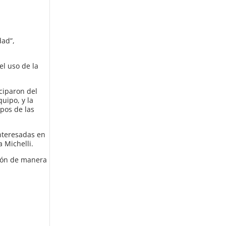
dad”,
el uso de la
ciparon del
quipo, y la
ipos de las
nteresadas en
 Michelli.
ción de manera