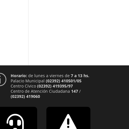
Horario:
de lunes a viernes de
7 a 13 hs.
p
Palacio Municipal
(02392) 410501/05
Centro Cívico
(02392) 419395/97
Centro de Atención Ciudadana
147
/
(02392) 419060

