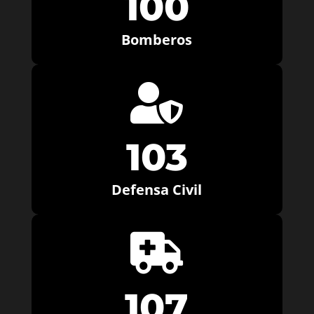
100
Bomberos

103
Defensa Civil

107