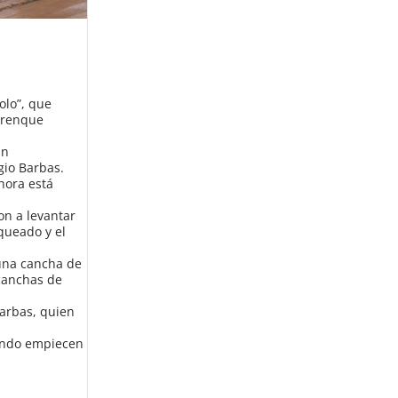
olo”, que
 Trenque
un
gio Barbas.
hora está
on a levantar
aqueado y el
 una cancha de
 canchas de
arbas, quien
uando empiecen