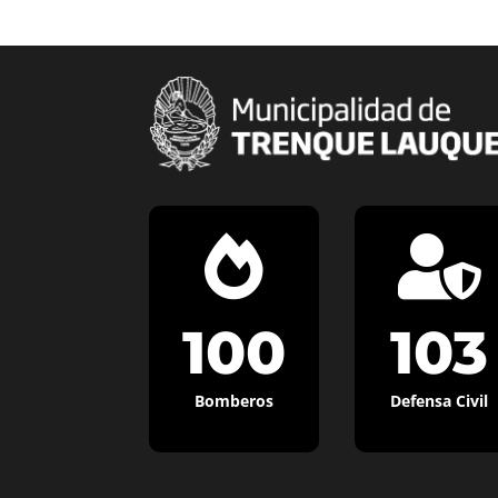


100
103
Bomberos
Defensa Civil